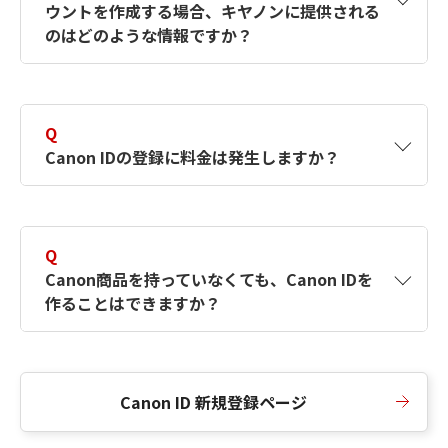
ウントを作成する場合、キヤノンに提供される
何ですか？Canon IDの作成方法は？
をご確認く
のはどのような情報ですか？
ださい。
A
キヤノンはメールアドレスと一部の情報（お客
さまが共有設定しているもの）をお客さまが選
Q
択したサービスから取得します。アカウントを
Canon IDの登録に料金は発生しますか？
簡単に作成できるように、この情報を使用して
Canon IDの登録フォームを入力します。
A
Canon IDの登録には料金は発生しません。
Q
Canon商品を持っていなくても、Canon IDを
作ることはできますか？
A
Canon商品をお持ちでなくても、Canon IDを作
ることができます。
Canon ID 新規登録ページ