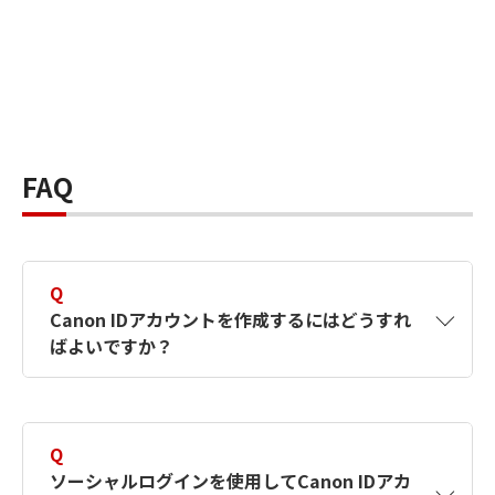
FAQ
Q
Canon IDアカウントを作成するにはどうすれ
ばよいですか？
A
Canon IDアカウントは、氏名、メールアドレス
とパスワードを入力して作成できます。ソーシ
Q
ャルログインを使用して作成することもできま
ソーシャルログインを使用してCanon IDアカ
す。詳しい作成方法は
【カメラ】Canon IDとは