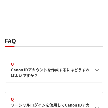
FAQ
Q
Canon IDアカウントを作成するにはどうすれ
ばよいですか？
A
Canon IDアカウントは、氏名、メールアドレス
とパスワードを入力して作成できます。ソーシ
Q
ャルログインを使用して作成することもできま
ソーシャルログインを使用してCanon IDアカ
す。詳しい作成方法は
【カメラ】Canon IDとは