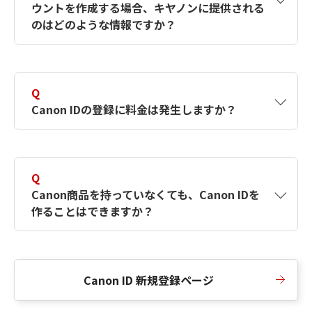
ウントを作成する場合、キヤノンに提供される
何ですか？Canon IDの作成方法は？
をご確認く
のはどのような情報ですか？
ださい。
A
キヤノンはメールアドレスと一部の情報（お客
さまが共有設定しているもの）をお客さまが選
Q
択したサービスから取得します。アカウントを
Canon IDの登録に料金は発生しますか？
簡単に作成できるように、この情報を使用して
Canon IDの登録フォームを入力します。
A
Canon IDの登録には料金は発生しません。
Q
Canon商品を持っていなくても、Canon IDを
作ることはできますか？
A
Canon商品をお持ちでなくても、Canon IDを作
ることができます。
Canon ID 新規登録ページ