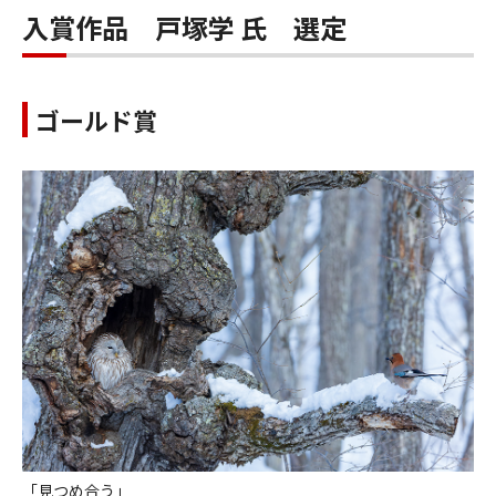
入賞作品 戸塚学 氏 選定
ゴールド賞
「見つめ合う」