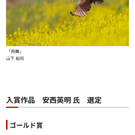
「飛舞」
山下 裕司
入賞作品 安西英明 氏 選定
ゴールド賞