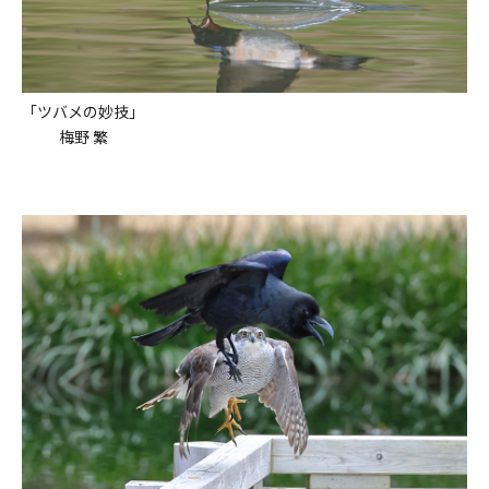
「ツバメの妙技」
梅野 繁