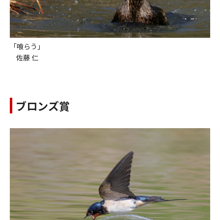
「喰らう」
佐藤 仁
ブロンズ賞