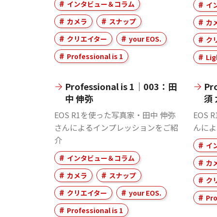
インタビュー＆コラム
イ
カメラ
スナップ
カ
クリエイター
your EOS.
ク
Professional is 1
Lig
Professional is 1｜003：田
Pr
中 伸弥
須 
EOS R1を使った写真家・田中 伸弥
EOS
さんによるインプレッションをご紹
んによ
介
イ
インタビュー＆コラム
カ
カメラ
スナップ
ク
クリエイター
your EOS.
Pro
Professional is 1