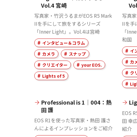
Vol.4 宮崎
Vo
写真家・竹沢うるまがEOS R5 Mark
写真家・
IIを手にして旅をするシリーズ
IIを
「Inner Light」。Vol.4は宮崎
「Inn
和国
インタビュー＆コラム
イ
カメラ
スナップ
カ
クリエイター
your EOS.
ク
Lights of 5
Lig
Professional is 1｜004：熱
Li
田 護
EOS 
EOS R1を使った写真家・熱田 護さ
田 幸
んによるインプレッションをご紹介
紹介