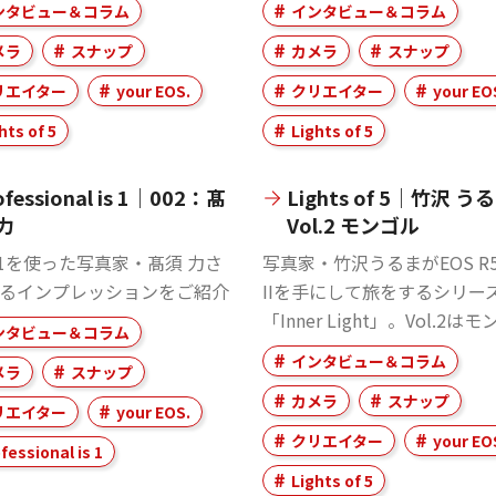
ンタビュー＆コラム
インタビュー＆コラム
メラ
スナップ
カメラ
スナップ
リエイター
your EOS.
クリエイター
your EO
hts of 5
Lights of 5
ofessional is 1｜002：髙
Lights of 5｜竹沢 う
力
Vol.2 モンゴル
 R1を使った写真家・髙須 力さ
写真家・竹沢うるまがEOS R5 
るインプレッションをご紹介
IIを手にして旅をするシリー
「Inner Light」。Vol.2は
ンタビュー＆コラム
インタビュー＆コラム
メラ
スナップ
カメラ
スナップ
リエイター
your EOS.
クリエイター
your EO
fessional is 1
Lights of 5