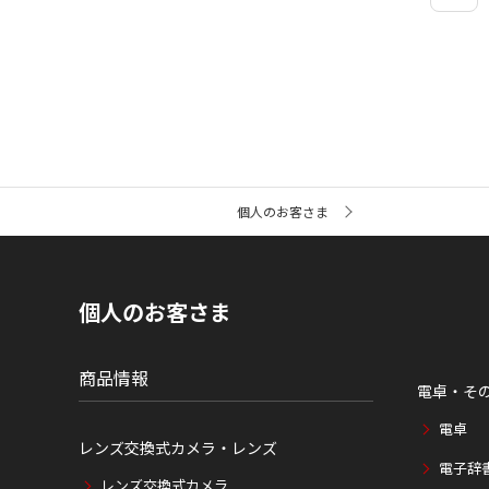
サ
個人のお客さま
イ
ト
内
の
現
個人のお客さま
在
位
置
商品情報
電卓・そ
電卓
レンズ交換式カメラ・レンズ
電子辞
レンズ交換式カメラ