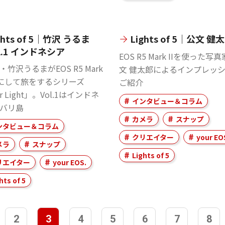
ghts of 5｜竹沢 うるま
Lights of 5｜公文 健
l.1 インドネシア
EOS R5 Mark IIを使った写
竹沢うるまがEOS R5 Mark
文 健太郎によるインプレッ
手にして旅をするシリーズ
ご紹介
er Light」。Vol.1はインドネ
インタビュー＆コラム
バリ島
カメラ
スナップ
ンタビュー＆コラム
クリエイター
your EO
メラ
スナップ
Lights of 5
リエイター
your EOS.
hts of 5
2
3
4
5
6
7
8