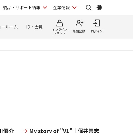
製品・サポート情報
企業情報
ョールーム
ID・会員
オンライン
新規登録
ログイン
ショップ
｜大川優介
My story of "V1"｜保井崇志