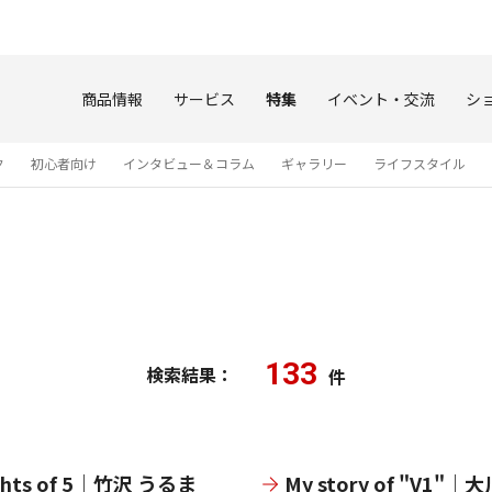
このページの本文へ
商品情報
サービス
特集
イベント・交流
シ
ク
初心者向け
インタビュー＆コラム
ギャラリー
ライフスタイル
133
検索結果：
件
ghts of 5｜竹沢 うるま
My story of "V1"