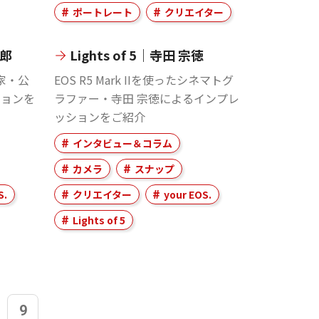
ポートレート
クリエイター
太郎
Lights of 5｜寺田 宗徳
真家・公
EOS R5 Mark IIを使ったシネマトグ
ションを
ラファー・寺田 宗徳によるインプレ
ッションをご紹介
インタビュー＆コラム
カメラ
スナップ
S.
クリエイター
your EOS.
Lights of 5
9