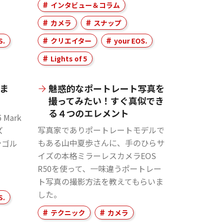
インタビュー＆コラム
カメラ
スナップ
S.
クリエイター
your EOS.
Lights of 5
るま
魅惑的なポートレート写真を
撮ってみたい！すぐ真似でき
る４つのエレメント
Mark
写真家でありポートレートモデルで
ズ
もある山中夏歩さんに、手のひらサ
モンゴル
イズの本格ミラーレスカメラEOS
R50を使って、一味違うポートレー
ト写真の撮影方法を教えてもらいま
した。
S.
テクニック
カメラ