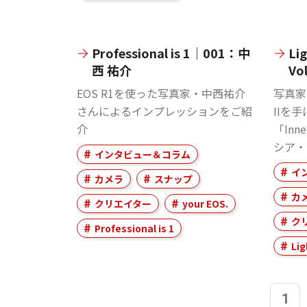
Professional is 1｜001：中
Li
西 祐介
Vo
EOS R1を使った写真家・中西祐介
写真家・
さんによるインプレッションをご紹
IIを
介
「Inn
シア・
インタビュー＆コラム
イ
カメラ
スナップ
カ
クリエイター
your EOS.
ク
Professional is 1
Lig
1