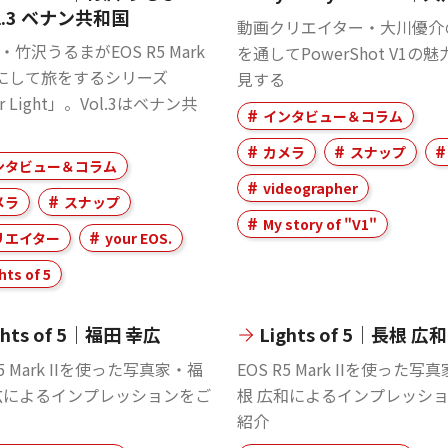
l.3 ベナン共和国
動画クリエイター・大川優介
竹沢うるまがEOS R5 Mark
を通してPowerShot V1の
手にして旅をするシリーズ
見する
er Light」。Vol.3はベナン共
インタビュー＆コラム
カメラ
スナップ
ンタビュー＆コラム
videographer
メラ
スナップ
My story of "V1"
リエイター
your EOS.
hts of 5
ghts of 5｜福田 幸広
Lights of 5｜長根 広和
R5 Mark IIを使った写真家・福
EOS R5 Mark IIを使った写
広によるインプレッションをご
根 広和によるインプレッシ
紹介